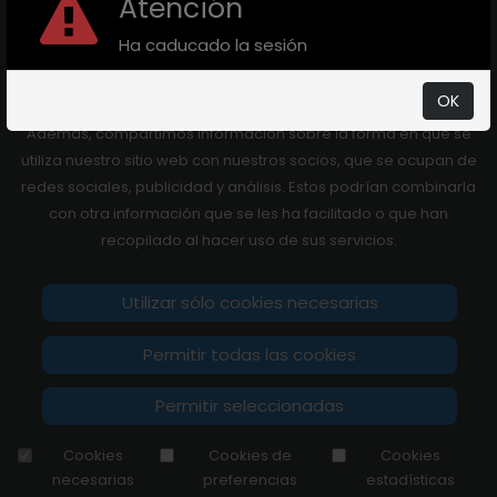
Atención
Este sitio web utiliza cookies
+ info
Ha caducado la sesión
Utilizamos las cookies para personalizar contenidos, para
OK
facilitar funcionalidades y para analizar nuestro tráfico.
Además, compartimos información sobre la forma en que se
utiliza nuestro sitio web con nuestros socios, que se ocupan de
redes sociales, publicidad y análisis. Estos podrían combinarla
con otra información que se les ha facilitado o que han
recopilado al hacer uso de sus servicios.
Utilizar sólo cookies necesarias
Permitir todas las cookies
Permitir seleccionadas
Cookies
Cookies de
Cookies
Desarrollado por
necesarias
preferencias
estadísticas